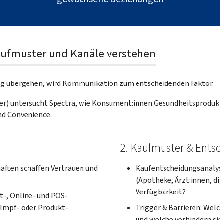
ufmuster und Kanäle verstehen
ag übergehen, wird Kommunikation zum entscheidenden Faktor.
r) untersucht Spectra, wie Konsument:innen Gesundheitsprodu
nd Convenience.
2. Kaufmuster & Ents
ften schaffen Vertrauen und
Kaufentscheidungsanalys
(Apotheke, Ärzt:innen, di
Verfügbarkeit?
t-, Online- und POS-
Impf- oder Produkt-
Trigger & Barrieren: Wel
und welche verhindern si