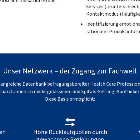
zifischen Indikationen und
Services (in unterschied
Kontaktmodus (Häufigkei
Identifizierung emotiona
rationaler Produktinfor
Unser Netzwerk – der Zugang zur Fachwelt
fangreiche Datenbank befragungsbereiter Health Care Professiona
härzt:innen im niedergelassenen und Spitals-Setting, Apotheker
Diese Basis ermöglicht:
en
Hohe Rücklaufquoten durch
gewachsene Beziehungen