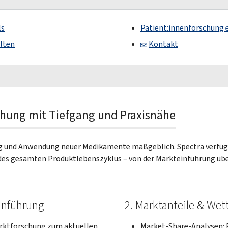
ls
Patient:innenforschung 
lten
Kontakt
chung mit Tiefgang und Praxisnähe
ng und Anwendung neuer Medikamente maßgeblich. Spectra verfügt
es gesamten Produktlebenszyklus – von der Markteinführung über
inführung
2. Marktanteile & We
rktforschung zum aktuellen
Market-Share-Analysen: 