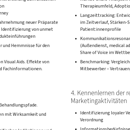
von
Therapieumfeld, Adopti
rney
Langzeittracking: Entwi
Wahrnehmung neuer Präparate
im Zeitverlauf, Stärken
 Identifizierung von unmet
Patient:innenprofile
odukteinführungen
Kommunikationsresonanz
er und Hemmnisse für den
(Außendienst, medical ad
Share of Voice im Wett
Visual Aids. Effekte von
Benchmarking: Vergleich
d Fachinformationen.
Mitbewerber – Vertrauen
4. Kennenlernen der r
Marketingaktivitäten
e Behandlungspfade.
Identifizierung loyaler 
en mit Wirksamkeit und
Verordnung
Informationsbedürfnisse