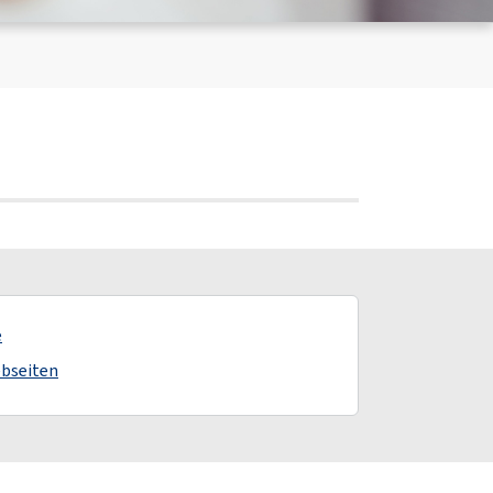
e
ebseiten